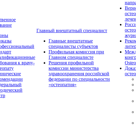
напр
Вери
осте
лече
твенное
Росс
вание
осте
Главный внештатный специалист
коны
журн
иказы
Главные внештатные
Реко
офессиональный
специалисты субъектов
лите
ндарт
Профильная комиссия при
Межд
алификационные
Главном специалисте
конг
бования к врачу-
Решения профильной
Osteo
еопату
комиссии министерства
Дока
инические
здравоохранения российской
осте
комендации
федерации по специальности
деральный
«остеопатия»
тодический
нтр