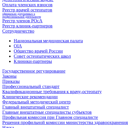
Оплата членских взносов
Реестр врачей остеопатов
официально допущенных к
профессиональной деятельности
Реестр членов РОсА
Реестр клиник-партнеров
Сотрудничество
Национальная медицинская палата
OIA
Общество врачей России
Совет остеопатических школ
Клиники-партнеры
Государственное регулирование
Законы
Приказы
Профессиональный стандарт
Квалификационные требования к врачу-остеопату
Клинические рекомендации
Федеральный методический центр
Главный внештатный специалист
Главные внештатные специалисты субъектов
Профильная комиссия при Главном специалисте
Решения профильной комиссии министерства здравоохранения 
Наука