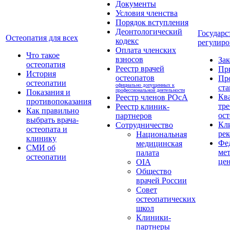
Документы
Условия членства
Порядок вступления
Деонтологический
Государс
Остеопатия для всех
кодекс
регулиро
Оплата членских
Что такое
взносов
За
остеопатия
Реестр врачей
Пр
История
остеопатов
Пр
остеопатии
официально допущенных к
ста
профессиональной деятельности
Показания и
Кв
Реестр членов РОсА
противопоказания
тре
Реестр клиник-
Как правильно
ост
партнеров
выбрать врача-
Кл
Сотрудничество
остеопата и
ре
Национальная
клинику
Фе
медицинская
СМИ об
ме
палата
остеопатии
це
OIA
Общество
врачей России
Совет
остеопатических
школ
Клиники-
партнеры