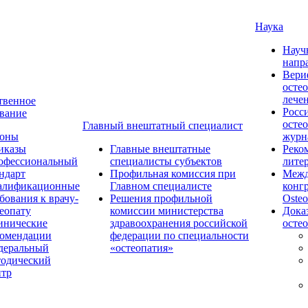
Наука
Науч
напр
Вери
осте
лече
твенное
Росс
вание
осте
Главный внештатный специалист
коны
журн
иказы
Главные внештатные
Реко
офессиональный
специалисты субъектов
лите
ндарт
Профильная комиссия при
Межд
алификационные
Главном специалисте
конг
бования к врачу-
Решения профильной
Osteo
еопату
комиссии министерства
Дока
инические
здравоохранения российской
осте
комендации
федерации по специальности
деральный
«остеопатия»
тодический
нтр