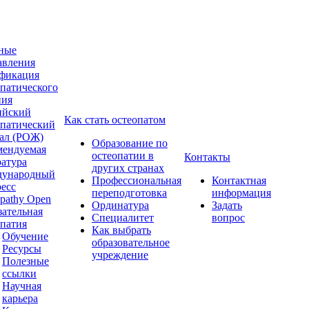
ные
авления
фикация
опатического
ния
ийский
Как стать остеопатом
опатический
ал (РОЖ)
Образование по
мендуемая
остеопатии в
Контакты
ратура
других странах
ународный
Профессиональная
Контактная
ресс
переподготовка
информация
pathy Open
Ординатура
Задать
зательная
Специалитет
вопрос
опатия
Как выбрать
Обучение
образовательное
Ресурсы
учреждение
Полезные
ссылки
Научная
карьера