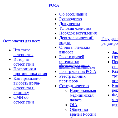
РОсА
Об ассоциации
Руководство
Документы
Условия членства
Порядок вступления
Деонтологический
Государс
Остеопатия для всех
кодекс
регулиро
Оплата членских
Что такое
взносов
За
остеопатия
Реестр врачей
Пр
История
остеопатов
Пр
остеопатии
официально допущенных к
ста
профессиональной деятельности
Показания и
Кв
Реестр членов РОсА
противопоказания
тре
Реестр клиник-
Как правильно
ост
партнеров
выбрать врача-
Кл
Сотрудничество
остеопата и
ре
Национальная
клинику
Фе
медицинская
СМИ об
ме
палата
остеопатии
це
OIA
Общество
врачей России