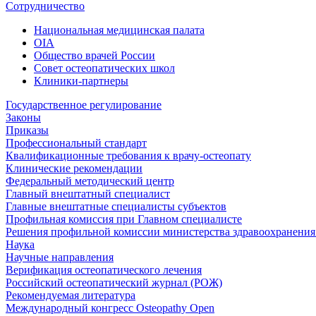
Сотрудничество
Национальная медицинская палата
OIA
Общество врачей России
Совет остеопатических школ
Клиники-партнеры
Государственное регулирование
Законы
Приказы
Профессиональный стандарт
Квалификационные требования к врачу-остеопату
Клинические рекомендации
Федеральный методический центр
Главный внештатный специалист
Главные внештатные специалисты субъектов
Профильная комиссия при Главном специалисте
Решения профильной комиссии министерства здравоохранения 
Наука
Научные направления
Верификация остеопатического лечения
Российский остеопатический журнал (РОЖ)
Рекомендуемая литература
Международный конгресс Osteopathy Open