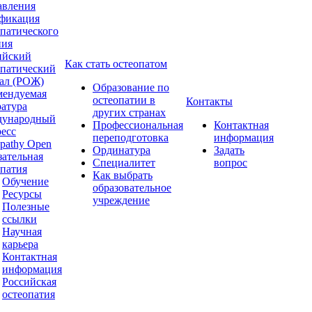
авления
фикация
опатического
ния
ийский
Как стать остеопатом
опатический
ал (РОЖ)
Образование по
мендуемая
остеопатии в
Контакты
ратура
других странах
ународный
Профессиональная
Контактная
ресс
переподготовка
информация
pathy Open
Ординатура
Задать
зательная
Специалитет
вопрос
опатия
Как выбрать
Обучение
образовательное
Ресурсы
учреждение
Полезные
ссылки
Научная
карьера
Контактная
информация
Российская
остеопатия