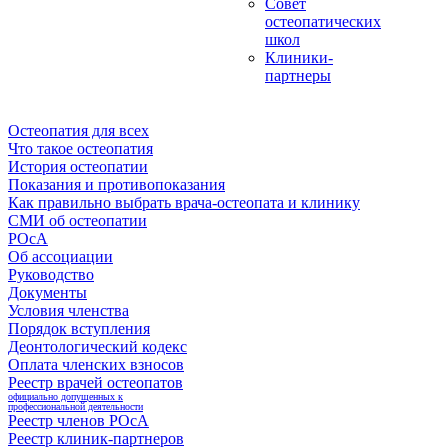
Совет
остеопатических
школ
Клиники-
партнеры
Остеопатия для всех
Что такое остеопатия
История остеопатии
Показания и противопоказания
Как правильно выбрать врача-остеопата и клинику
СМИ об остеопатии
РОсА
Об ассоциации
Руководство
Документы
Условия членства
Порядок вступления
Деонтологический кодекс
Оплата членских взносов
Реестр врачей остеопатов
официально допущенных к
профессиональной деятельности
Реестр членов РОсА
Реестр клиник-партнеров