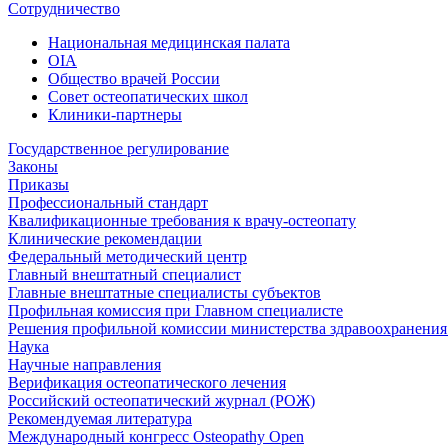
Сотрудничество
Национальная медицинская палата
OIA
Общество врачей России
Совет остеопатических школ
Клиники-партнеры
Государственное регулирование
Законы
Приказы
Профессиональный стандарт
Квалификационные требования к врачу-остеопату
Клинические рекомендации
Федеральный методический центр
Главный внештатный специалист
Главные внештатные специалисты субъектов
Профильная комиссия при Главном специалисте
Решения профильной комиссии министерства здравоохранения 
Наука
Научные направления
Верификация остеопатического лечения
Российский остеопатический журнал (РОЖ)
Рекомендуемая литература
Международный конгресс Osteopathy Open