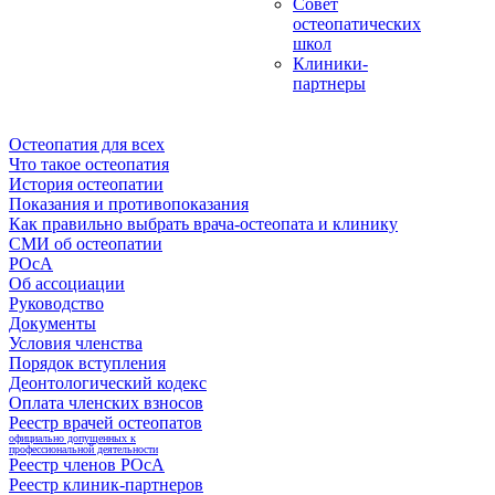
Совет
остеопатических
школ
Клиники-
партнеры
Остеопатия для всех
Что такое остеопатия
История остеопатии
Показания и противопоказания
Как правильно выбрать врача-остеопата и клинику
СМИ об остеопатии
РОсА
Об ассоциации
Руководство
Документы
Условия членства
Порядок вступления
Деонтологический кодекс
Оплата членских взносов
Реестр врачей остеопатов
официально допущенных к
профессиональной деятельности
Реестр членов РОсА
Реестр клиник-партнеров