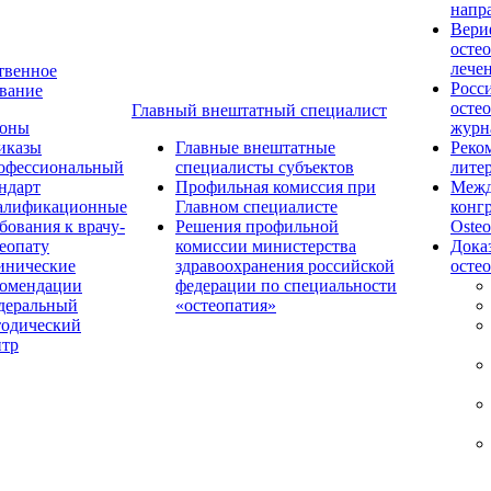
напр
Вери
осте
лече
твенное
Росс
вание
осте
Главный внештатный специалист
коны
журн
иказы
Главные внештатные
Реко
офессиональный
специалисты субъектов
лите
ндарт
Профильная комиссия при
Межд
алификационные
Главном специалисте
конг
бования к врачу-
Решения профильной
Osteo
еопату
комиссии министерства
Дока
инические
здравоохранения российской
осте
комендации
федерации по специальности
деральный
«остеопатия»
тодический
нтр