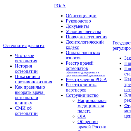
РОсА
Об ассоциации
Руководство
Документы
Условия членства
Порядок вступления
Деонтологический
Государс
Остеопатия для всех
кодекс
регулиро
Оплата членских
Что такое
взносов
За
остеопатия
Реестр врачей
Пр
История
остеопатов
Пр
остеопатии
официально допущенных к
ста
профессиональной деятельности
Показания и
Кв
Реестр членов РОсА
противопоказания
тре
Реестр клиник-
Как правильно
ост
партнеров
выбрать врача-
Кл
Сотрудничество
остеопата и
ре
Национальная
клинику
Фе
медицинская
СМИ об
ме
палата
остеопатии
це
OIA
Общество
врачей России