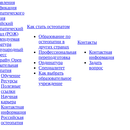
авления
фикация
опатического
ния
ийский
Как стать остеопатом
опатический
ал (РОЖ)
Образование по
мендуемая
остеопатии в
Контакты
ратура
других странах
ународный
Профессиональная
Контактная
ресс
переподготовка
информация
pathy Open
Ординатура
Задать
зательная
Специалитет
вопрос
опатия
Как выбрать
Обучение
образовательное
Ресурсы
учреждение
Полезные
ссылки
Научная
карьера
Контактная
информация
Российская
остеопатия