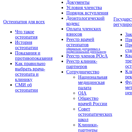
Документы
Условия членства
Порядок вступления
Деонтологический
Государс
Остеопатия для всех
кодекс
регулиро
Оплата членских
Что такое
взносов
За
остеопатия
Реестр врачей
Пр
История
остеопатов
Пр
остеопатии
официально допущенных к
ста
профессиональной деятельности
Показания и
Кв
Реестр членов РОсА
противопоказания
тре
Реестр клиник-
Как правильно
ост
партнеров
выбрать врача-
Кл
Сотрудничество
остеопата и
ре
Национальная
клинику
Фе
медицинская
СМИ об
ме
палата
остеопатии
це
OIA
Общество
врачей России
Совет
остеопатических
школ
Клиники-
партнеры