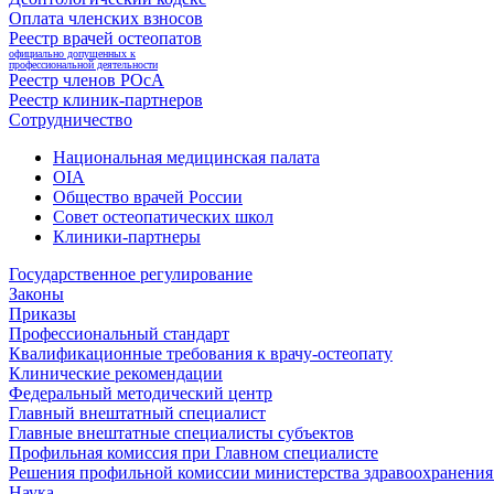
Оплата членских взносов
Реестр врачей остеопатов
официально допущенных к
профессиональной деятельности
Реестр членов РОсА
Реестр клиник-партнеров
Сотрудничество
Национальная медицинская палата
OIA
Общество врачей России
Совет остеопатических школ
Клиники-партнеры
Государственное регулирование
Законы
Приказы
Профессиональный стандарт
Квалификационные требования к врачу-остеопату
Клинические рекомендации
Федеральный методический центр
Главный внештатный специалист
Главные внештатные специалисты субъектов
Профильная комиссия при Главном специалисте
Решения профильной комиссии министерства здравоохранения 
Наука