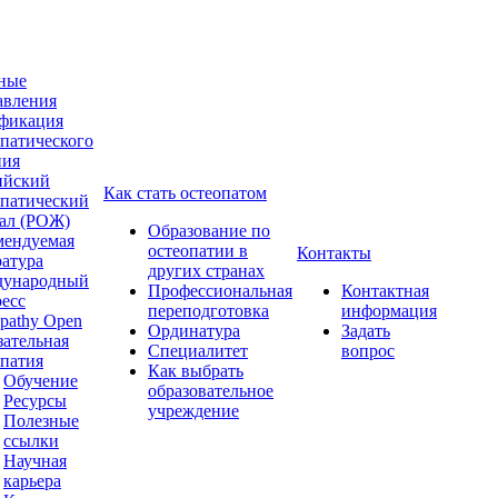
ные
авления
фикация
опатического
ния
ийский
Как стать остеопатом
опатический
ал (РОЖ)
Образование по
мендуемая
остеопатии в
Контакты
ратура
других странах
ународный
Профессиональная
Контактная
ресс
переподготовка
информация
pathy Open
Ординатура
Задать
зательная
Специалитет
вопрос
опатия
Как выбрать
Обучение
образовательное
Ресурсы
учреждение
Полезные
ссылки
Научная
карьера