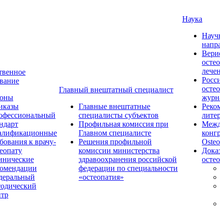
Наука
Науч
напр
Вери
осте
лече
твенное
Росс
вание
осте
Главный внештатный специалист
коны
журн
иказы
Главные внештатные
Реко
офессиональный
специалисты субъектов
лите
ндарт
Профильная комиссия при
Межд
алификационные
Главном специалисте
конг
бования к врачу-
Решения профильной
Osteo
еопату
комиссии министерства
Дока
инические
здравоохранения российской
осте
комендации
федерации по специальности
деральный
«остеопатия»
тодический
нтр