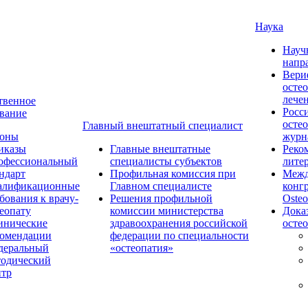
Наука
Науч
напр
Вери
осте
лече
твенное
Росс
вание
осте
Главный внештатный специалист
коны
журн
иказы
Главные внештатные
Реко
офессиональный
специалисты субъектов
лите
ндарт
Профильная комиссия при
Межд
алификационные
Главном специалисте
конг
бования к врачу-
Решения профильной
Osteo
еопату
комиссии министерства
Дока
инические
здравоохранения российской
осте
комендации
федерации по специальности
деральный
«остеопатия»
тодический
нтр