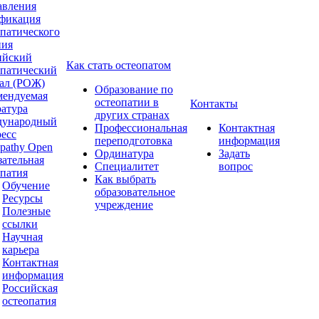
авления
фикация
опатического
ния
ийский
Как стать остеопатом
опатический
ал (РОЖ)
Образование по
мендуемая
остеопатии в
Контакты
ратура
других странах
ународный
Профессиональная
Контактная
ресс
переподготовка
информация
pathy Open
Ординатура
Задать
зательная
Специалитет
вопрос
опатия
Как выбрать
Обучение
образовательное
Ресурсы
учреждение
Полезные
ссылки
Научная
карьера
Контактная
информация
Российская
остеопатия