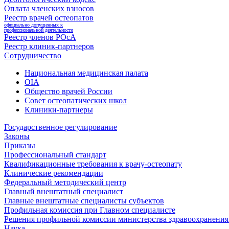
Оплата членских взносов
Реестр врачей остеопатов
официально допущенных к
профессиональной деятельности
Реестр членов РОсА
Реестр клиник-партнеров
Сотрудничество
Национальная медицинская палата
OIA
Общество врачей России
Совет остеопатических школ
Клиники-партнеры
Государственное регулирование
Законы
Приказы
Профессиональный стандарт
Квалификационные требования к врачу-остеопату
Клинические рекомендации
Федеральный методический центр
Главный внештатный специалист
Главные внештатные специалисты субъектов
Профильная комиссия при Главном специалисте
Решения профильной комиссии министерства здравоохранения 
Наука