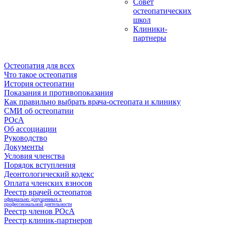
Совет
остеопатических
школ
Клиники-
партнеры
Остеопатия для всех
Что такое остеопатия
История остеопатии
Показания и противопоказания
Как правильно выбрать врача-остеопата и клинику
СМИ об остеопатии
РОсА
Об ассоциации
Руководство
Документы
Условия членства
Порядок вступления
Деонтологический кодекс
Оплата членских взносов
Реестр врачей остеопатов
официально допущенных к
профессиональной деятельности
Реестр членов РОсА
Реестр клиник-партнеров