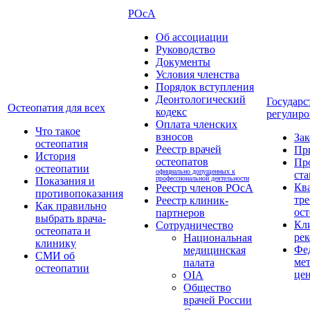
РОсА
Об ассоциации
Руководство
Документы
Условия членства
Порядок вступления
Деонтологический
Государс
Остеопатия для всех
кодекс
регулиро
Оплата членских
Что такое
взносов
За
остеопатия
Реестр врачей
Пр
История
остеопатов
Пр
остеопатии
официально допущенных к
ста
профессиональной деятельности
Показания и
Кв
Реестр членов РОсА
противопоказания
тре
Реестр клиник-
Как правильно
ост
партнеров
выбрать врача-
Кл
Сотрудничество
остеопата и
ре
Национальная
клинику
Фе
медицинская
СМИ об
ме
палата
остеопатии
це
OIA
Общество
врачей России