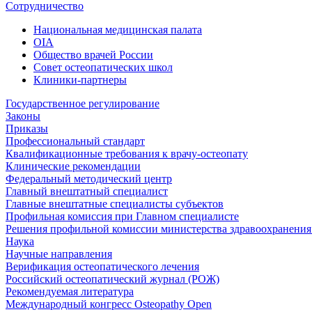
Сотрудничество
Национальная медицинская палата
OIA
Общество врачей России
Совет остеопатических школ
Клиники-партнеры
Государственное регулирование
Законы
Приказы
Профессиональный стандарт
Квалификационные требования к врачу-остеопату
Клинические рекомендации
Федеральный методический центр
Главный внештатный специалист
Главные внештатные специалисты субъектов
Профильная комиссия при Главном специалисте
Решения профильной комиссии министерства здравоохранения 
Наука
Научные направления
Верификация остеопатического лечения
Российский остеопатический журнал (РОЖ)
Рекомендуемая литература
Международный конгресс Osteopathy Open