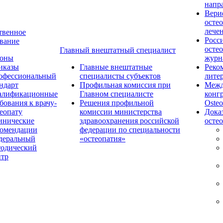
напр
Вери
осте
лече
твенное
Росс
вание
осте
Главный внештатный специалист
коны
журн
иказы
Главные внештатные
Реко
офессиональный
специалисты субъектов
лите
ндарт
Профильная комиссия при
Межд
алификационные
Главном специалисте
конг
бования к врачу-
Решения профильной
Osteo
еопату
комиссии министерства
Дока
инические
здравоохранения российской
осте
комендации
федерации по специальности
деральный
«остеопатия»
тодический
нтр