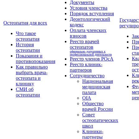
Документы
Условия членства
Порядок вступления
Деонтологический
Государс
Остеопатия для всех
кодекс
регулиро
Оплата членских
Что такое
взносов
За
остеопатия
Реестр врачей
Пр
История
остеопатов
Пр
остеопатии
официально допущенных к
ста
профессиональной деятельности
Показания и
Кв
Реестр членов РОсА
противопоказания
тре
Реестр клиник-
Как правильно
ост
партнеров
выбрать врача-
Кл
Сотрудничество
остеопата и
ре
Национальная
клинику
Фе
медицинская
СМИ об
ме
палата
остеопатии
це
OIA
Общество
врачей России
Совет
остеопатических
школ
Клиники-
партнеры