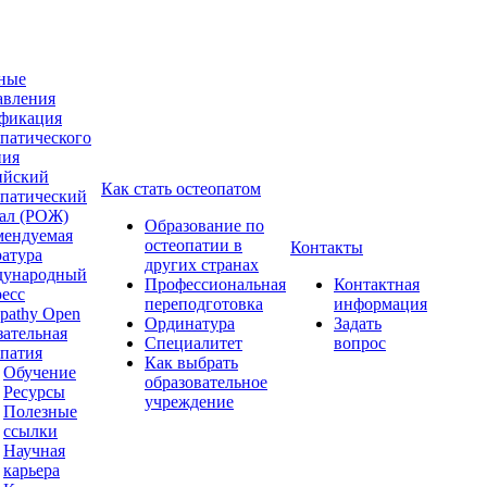
ные
авления
фикация
опатического
ния
ийский
Как стать остеопатом
опатический
ал (РОЖ)
Образование по
мендуемая
остеопатии в
Контакты
ратура
других странах
ународный
Профессиональная
Контактная
ресс
переподготовка
информация
pathy Open
Ординатура
Задать
зательная
Специалитет
вопрос
опатия
Как выбрать
Обучение
образовательное
Ресурсы
учреждение
Полезные
ссылки
Научная
карьера