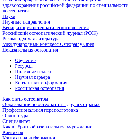
здравоохранения российской федерации по специальности
«остеопатия»
Наука
Научные направления
Верификация остеопатического лечения
Российский остеопатический журнал (РОЖ)
Рекомендуемая литература
Международный конгресс Osteopathy Open
Доказательная остеопатия
Обучение
Ресурсы
Полезные ссылки
Научная карьера
Контактная информация
Российская остеопатия
Как стать остеопатом
Образование по остеопатии в других странах
Профессиональная переподготовка
Ординатура
Специалитет
Как выбрать образовательное учреждение
Контакты
Контактная информация