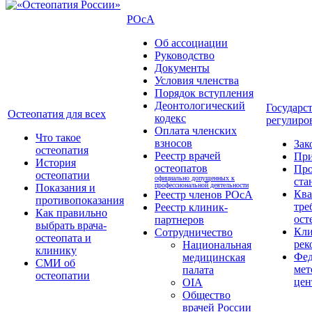
РОсА
Об ассоциации
Руководство
Документы
Условия членства
Порядок вступления
Деонтологический
Государс
Остеопатия для всех
кодекс
регулиро
Оплата членских
Что такое
взносов
Зак
остеопатия
Реестр врачей
Пр
История
остеопатов
Про
остеопатии
официально допущенных к
ста
профессиональной деятельности
Показания и
Кв
Реестр членов РОсА
противопоказания
тре
Реестр клиник-
Как правильно
ост
партнеров
выбрать врача-
Кли
Сотрудничество
остеопата и
рек
Национальная
клинику
Фед
медицинская
СМИ об
мет
палата
остеопатии
цен
OIA
Общество
врачей России