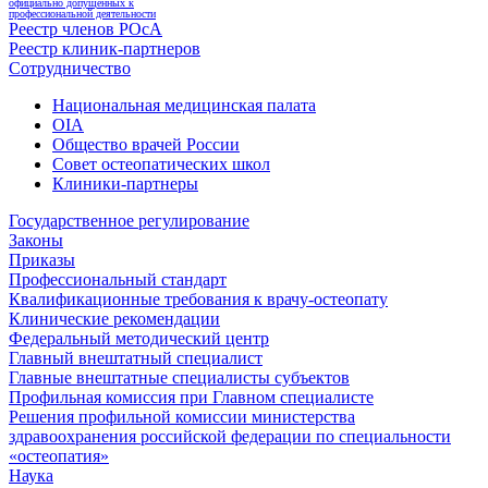
официально допущенных к
профессиональной деятельности
Реестр членов РОсА
Реестр клиник-партнеров
Сотрудничество
Национальная медицинская палата
OIA
Общество врачей России
Совет остеопатических школ
Клиники-партнеры
Государственное регулирование
Законы
Приказы
Профессиональный стандарт
Квалификационные требования к врачу-остеопату
Клинические рекомендации
Федеральный методический центр
Главный внештатный специалист
Главные внештатные специалисты субъектов
Профильная комиссия при Главном специалисте
Решения профильной комиссии министерства
здравоохранения российской федерации по специальности
«остеопатия»
Наука