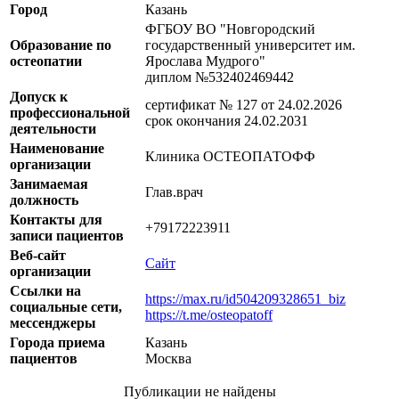
Город
Казань
ФГБОУ ВО "Новгородский
Образование по
государственный университет им.
остеопатии
Ярослава Мудрого"
диплом №532402469442
Допуск к
сертификат № 127 от 24.02.2026
профессиональной
срок окончания 24.02.2031
деятельности
Наименование
Клиника ОСТЕОПАТОФФ
организации
Занимаемая
Глав.врач
должность
Контакты для
+79172223911
записи пациентов
Веб-сайт
Сайт
организации
Ссылки на
https://max.ru/id504209328651_biz
социальные сети,
https://t.me/osteopatoff
мессенджеры
Города приема
Казань
пациентов
Москва
Публикации не найдены