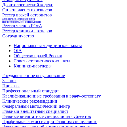
Деонтологический кодекс
Оплата членских взносов
Реестр врачей остеопатов
официально допущенных к
профессиональной деятельности
Реестр членов РОсА
Реестр клиник-партнеров
Сотрудничество
Национальная медицинская палата
OIA
Общество врачей России
Совет остеопатических школ
Клиники-партнеры
Государственное регулирование
Законы
Приказы
Профессиональный стандарт
Квалификационные требования к врачу-остеопату
Клинические рекомендации
Федеральный методический центр
Главный внештатный специалист
Главные внештатные специалисты субъектов
Профильная комиссия при Главном специалисте
Решения профильной комиссии министерства