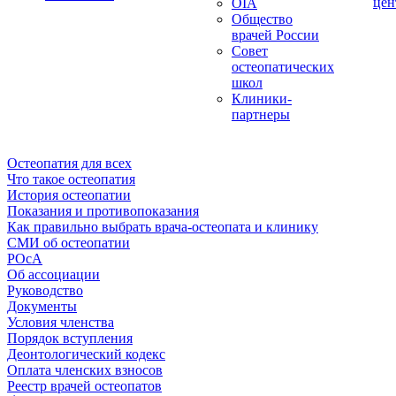
цен
OIA
Общество
врачей России
Совет
остеопатических
школ
Клиники-
партнеры
Остеопатия для всех
Что такое остеопатия
История остеопатии
Показания и противопоказания
Как правильно выбрать врача-остеопата и клинику
СМИ об остеопатии
РОсА
Об ассоциации
Руководство
Документы
Условия членства
Порядок вступления
Деонтологический кодекс
Оплата членских взносов
Реестр врачей остеопатов