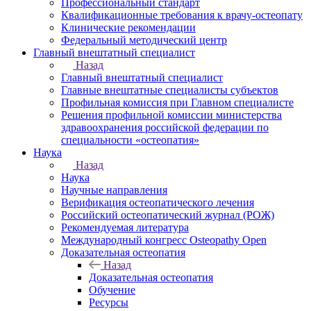
Профессиональный стандарт
Квалификационные требования к врачу-остеопату
Клинические рекомендации
Федеральный методический центр
Главный внештатный специалист
Назад
Главный внештатный специалист
Главные внештатные специалисты субъектов
Профильная комиссия при Главном специалисте
Решения профильной комиссии министерства
здравоохранения российской федерации по
специальности «остеопатия»
Наука
Назад
Наука
Научные направления
Верификация остеопатического лечения
Российский остеопатический журнал (РОЖ)
Рекомендуемая литература
Международный конгресс Osteopathy Open
Доказательная остеопатия
Назад
Доказательная остеопатия
Обучение
Ресурсы