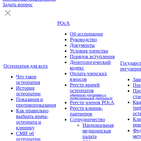
Задать вопрос
РОсА
Об ассоциации
Руководство
Документы
Условия членства
Порядок вступления
Деонтологический
Государс
Остеопатия для всех
кодекс
регулиро
Оплата членских
Что такое
взносов
Зак
остеопатия
Реестр врачей
Пр
История
остеопатов
Про
остеопатии
официально допущенных к
ста
профессиональной деятельности
Показания и
Кв
Реестр членов РОсА
противопоказания
тре
Реестр клиник-
Как правильно
ост
партнеров
выбрать врача-
Кли
Сотрудничество
остеопата и
рек
Национальная
клинику
Фед
медицинская
СМИ об
мет
палата
остеопатии