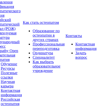
авления
фикация
опатического
ния
ийский
Как стать остеопатом
опатический
ал (РОЖ)
Образование по
мендуемая
остеопатии в
Контакты
ратура
других странах
ународный
Профессиональная
Контактная
ресс
переподготовка
информация
pathy Open
Ординатура
Задать
зательная
Специалитет
вопрос
опатия
Как выбрать
Обучение
образовательное
Ресурсы
учреждение
Полезные
ссылки
Научная
карьера
Контактная
информация
Российская
остеопатия