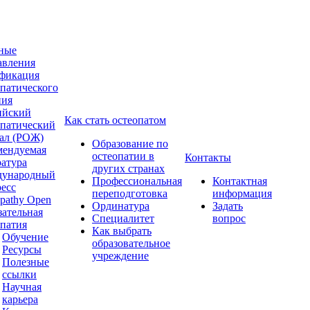
ные
авления
фикация
опатического
ния
ийский
Как стать остеопатом
опатический
ал (РОЖ)
Образование по
мендуемая
остеопатии в
Контакты
ратура
других странах
ународный
Профессиональная
Контактная
ресс
переподготовка
информация
pathy Open
Ординатура
Задать
зательная
Специалитет
вопрос
опатия
Как выбрать
Обучение
образовательное
Ресурсы
учреждение
Полезные
ссылки
Научная
карьера