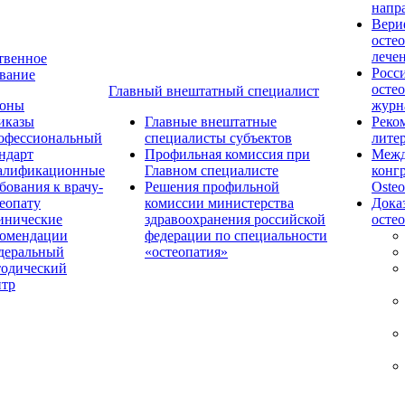
напр
Вери
осте
лече
твенное
Росс
вание
осте
Главный внештатный специалист
коны
журн
иказы
Главные внештатные
Реко
офессиональный
специалисты субъектов
лите
ндарт
Профильная комиссия при
Межд
алификационные
Главном специалисте
конг
бования к врачу-
Решения профильной
Osteo
еопату
комиссии министерства
Дока
инические
здравоохранения российской
осте
комендации
федерации по специальности
деральный
«остеопатия»
тодический
нтр