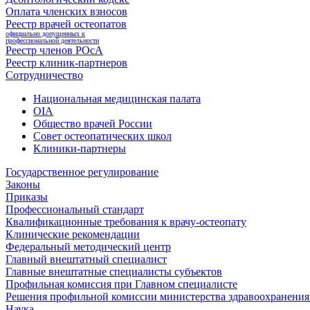
Оплата членских взносов
Реестр врачей остеопатов
официально допущенных к
профессиональной деятельности
Реестр членов РОсА
Реестр клиник-партнеров
Сотрудничество
Национальная медицинская палата
OIA
Общество врачей России
Совет остеопатических школ
Клиники-партнеры
Государственное регулирование
Законы
Приказы
Профессиональный стандарт
Квалификационные требования к врачу-остеопату
Клинические рекомендации
Федеральный методический центр
Главный внештатный специалист
Главные внештатные специалисты субъектов
Профильная комиссия при Главном специалисте
Решения профильной комиссии министерства здравоохранения 
Наука