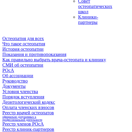
Совет
остеопатических
школ
Клиники-
партнеры
Остеопатия для всех
Что такое остеопатия
История остеопатии
Показания и противопоказания
Как правильно выбрать врача-остеопата и клинику
СМИ об остеопатии
РОсА
Об ассоциации
Руководство
Документы
Условия членства
Порядок вступления
Деонтологический кодекс
Оплата членских взносов
Реестр врачей остеопатов
официально допущенных к
профессиональной деятельности
Реестр членов РОсА
Реестр клиник-партнеров