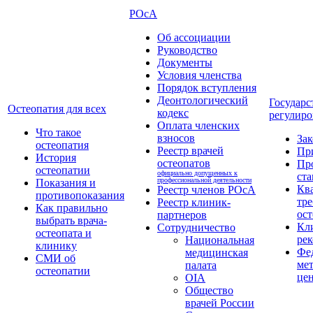
РОсА
Об ассоциации
Руководство
Документы
Условия членства
Порядок вступления
Деонтологический
Государс
Остеопатия для всех
кодекс
регулиро
Оплата членских
Что такое
взносов
За
остеопатия
Реестр врачей
Пр
История
остеопатов
Пр
остеопатии
официально допущенных к
ста
профессиональной деятельности
Показания и
Кв
Реестр членов РОсА
противопоказания
тре
Реестр клиник-
Как правильно
ост
партнеров
выбрать врача-
Кл
Сотрудничество
остеопата и
ре
Национальная
клинику
Фе
медицинская
СМИ об
ме
палата
остеопатии
це
OIA
Общество
врачей России