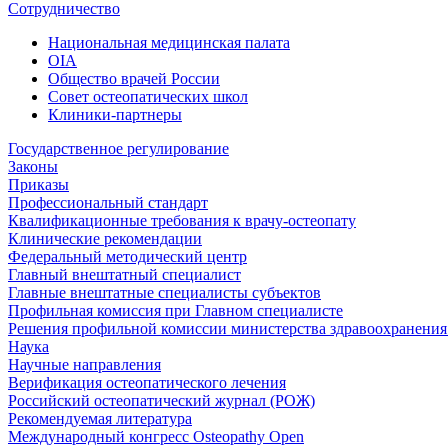
Сотрудничество
Национальная медицинская палата
OIA
Общество врачей России
Совет остеопатических школ
Клиники-партнеры
Государственное регулирование
Законы
Приказы
Профессиональный стандарт
Квалификационные требования к врачу-остеопату
Клинические рекомендации
Федеральный методический центр
Главный внештатный специалист
Главные внештатные специалисты субъектов
Профильная комиссия при Главном специалисте
Решения профильной комиссии министерства здравоохранения 
Наука
Научные направления
Верификация остеопатического лечения
Российский остеопатический журнал (РОЖ)
Рекомендуемая литература
Международный конгресс Osteopathy Open