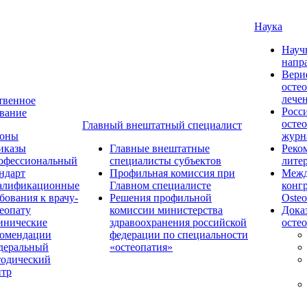
Наука
Науч
напр
Вери
осте
лече
твенное
Росс
вание
осте
Главный внештатный специалист
коны
журн
иказы
Главные внештатные
Реко
офессиональный
специалисты субъектов
лите
ндарт
Профильная комиссия при
Межд
алификационные
Главном специалисте
конг
бования к врачу-
Решения профильной
Osteo
еопату
комиссии министерства
Дока
инические
здравоохранения российской
осте
комендации
федерации по специальности
деральный
«остеопатия»
тодический
нтр