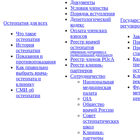
Документы
Условия членства
Порядок вступления
Деонтологический
Государс
Остеопатия для всех
кодекс
регулиро
Оплата членских
Что такое
взносов
За
остеопатия
Реестр врачей
Пр
История
остеопатов
Пр
остеопатии
официально допущенных к
ста
профессиональной деятельности
Показания и
Кв
Реестр членов РОсА
противопоказания
тре
Реестр клиник-
Как правильно
ост
партнеров
выбрать врача-
Кл
Сотрудничество
остеопата и
ре
Национальная
клинику
Фе
медицинская
СМИ об
ме
палата
остеопатии
це
OIA
Общество
врачей России
Совет
остеопатических
школ
Клиники-
партнеры